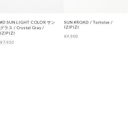
#D SUN LIGHT COLOR サン
SUN #ROAD / Tortoise /
IZIPIZI
グラス / Crystal Gray /
IZIPIZI
¥9,900
¥7,920