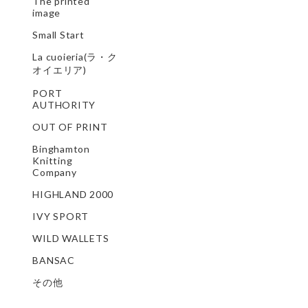
The printed
image
Small Start
La cuoieria(ラ・ク
オイエリア)
PORT
AUTHORITY
OUT OF PRINT
Binghamton
Knitting
Company
HIGHLAND 2000
IVY SPORT
WILD WALLETS
BANSAC
その他