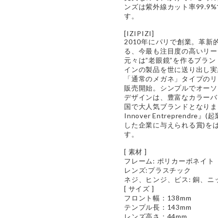
ンズは紫外線カット率99.9
す。
[IZIPIZI]
2010年にパリで創業。革
る、今最も注目度の高いリー
元々は”老眼鏡”を作るブラ
インの製品を世に送り出し実
「通常のメガネ」タイプのリ
販売開始。シンプルでオーソ
デザインは、豊富なカラーバ
国で大人気ブランドとなりまし
Innover Entrepren
した企業に与えられる賞)を
す。
[ 素材 ]
フレーム: ポリカーボネイ
レンズ:プラスチック
ネジ、ヒンジ、ビス: 銅、ニ
[ サイズ ]
フロント幅：138mm
テンプル長：143mm
レンズ高さ：44mm