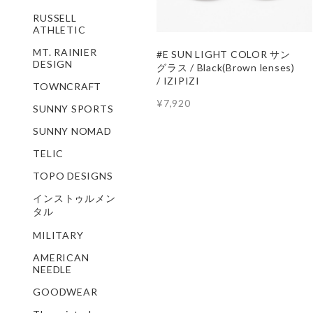
RUSSELL
ATHLETIC
MT. RAINIER
#E SUN LIGHT COLOR サン
DESIGN
グラス / Black(Brown lenses)
/ IZIPIZI
TOWNCRAFT
¥7,920
SUNNY SPORTS
SUNNY NOMAD
TELIC
TOPO DESIGNS
インストゥルメン
タル
MILITARY
AMERICAN
NEEDLE
GOODWEAR