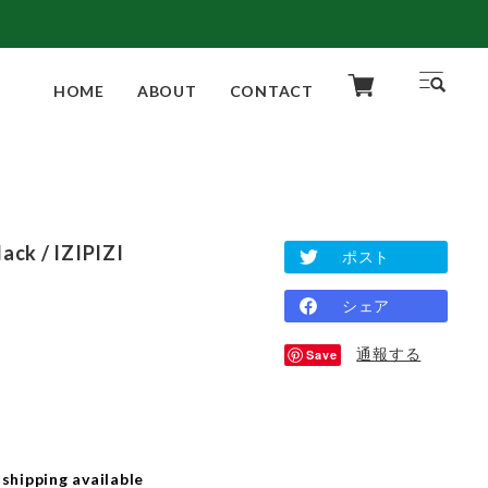
HOME
ABOUT
CONTACT
ck / IZIPIZI
ポスト
シェア
通報する
Save
 shipping available