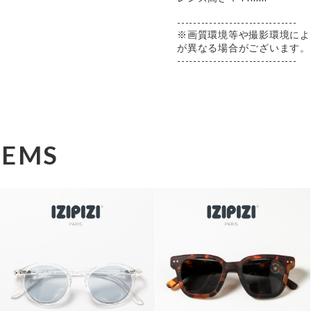
------------------------------
※画質環境等や撮影環境によ
が異なる場合がございます。
------------------------------
TEMS