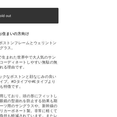
old out
お住まいの方向け
り、ボストンフレームとウェリントン
グラス。
パリで生まれた世界中で大人気のサン
コーディネートしやすい無駄の無
れる理由です。
ックなボストンと顔なじみの良い
イプ。#Dタイプや#Eタイプより
も特徴です。
用しており、頭の形にフィットし
眼鏡の型崩れを防止する効果も期
ーツ用のサングラスや、新幹線の
リカーボネート製。非常に軽くて
負担も軽減されています。またレ