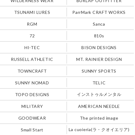
WILDERNESS WEAR
BURLAP OUTFITTER
TSUNAMI LURES
ParrMark CRAFT WORKS
RGM
Sanca
72
810s
HI-TEC
BISON DESIGNS
RUSSELL ATHLETIC
MT. RAINIER DESIGN
TOWNCRAFT
SUNNY SPORTS
SUNNY NOMAD
TELIC
インストゥルメンタル
TOPO DESIGNS
MILITARY
AMERICAN NEEDLE
GOODWEAR
The printed image
La cuoieria(ラ・クオイエリア)
Small Start