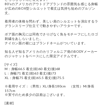
80'sのアメリカのアウトドアブランドの雰囲気を感じる身幅
が広めのBOX型シルエットで着丈は気持ち短めのブルゾン
丈。
着用者の体格を問わず、美しい肩のシルエットを演出するラ
グランスリーブ仕立てで動きやすいアウターです。
ボア面の胸元には同色でさりげなく魚をモチーフにしたロゴ
刺繍をあしらいました。
ナイロン面の裾にはブランドネームがついています。
知る人ぞ知るアメリカのカリフォルニア発のBODYメーカー
のジャケットをベースにした限定アイテムです。
[サイズ]
M：身幅66.5 着丈(前)60 着丈(後)68
L：身幅71 着丈(前)63 着丈(後)73
XL：身幅75 着丈(前)65.5 着丈(後)75.5
※着用サイズ：（男性）XL/身長180cm （女性）M/身長
157cm
※実寸のため多少の誤差はございます。
[素材]