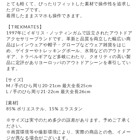
とても軽くて、ぴったりフィットした素材で操作性を追求し
たグローブです。
着用したままスマホも操作できます。
【TREKMATES】
1997年にイギリス・ノッティンガムで設立されたアウトドア
アクセサリーブランドです。革新と品質を両立した幅広い商
品はレインウェアや帽子・グローブなどウェア雑貨をはじ
め、ゲイターやトレッキングポール、水筒などのアウトドア
ギア、トラベルギアなど多岐にわたり、クオリティの高い製
品に定評がありヨーロッパのアウトドアシーンを牽引してい
ます。
[サイズ]
M / 手のひら周り20-21cm 最大全長25cm
L / 手のひら周り21-22cm 最大全長26cm
[素材]
85% ポリエステル、15% エラスタン
※サイズは実寸のため多少の誤差があります。予めご了承く
ださい。
※画質環境等や撮影環境により、実際の商品との色、イメー
ジが異なる場合がございます。