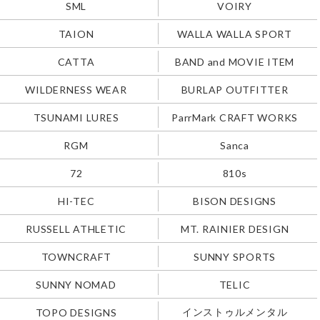
SML
VOIRY
TAION
WALLA WALLA SPORT
CATTA
BAND and MOVIE ITEM
WILDERNESS WEAR
BURLAP OUTFITTER
TSUNAMI LURES
ParrMark CRAFT WORKS
RGM
Sanca
72
810s
HI-TEC
BISON DESIGNS
RUSSELL ATHLETIC
MT. RAINIER DESIGN
TOWNCRAFT
SUNNY SPORTS
SUNNY NOMAD
TELIC
インストゥルメンタル
TOPO DESIGNS