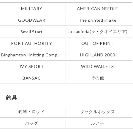
MILITARY
AMERICAN NEEDLE
GOODWEAR
The printed image
La cuoieria(ラ・クオイエリア)
Small Start
PORT AUTHORITY
OUT OF PRINT
Binghamton Knitting Company
HIGHLAND 2000
IVY SPORT
WILD WALLETS
その他
BANSAC
釣具
釣竿・ロッド
タックルボックス
バッグ
ルアー