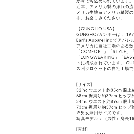
が今でも込められています。
近年、アメリカ製の洋服の流
メリカ生地＆アメリカ縫製の希少
非、お楽しみください。
【GUNG HO USA】
GUNGHO/ガンホーは 、1
Earl's Apparel inc
アメリカに自社工場のある数
「COMFORT」「STYLE」「
「LONGWEARING」「EA
トに構成されています。 GUNG 
ス州クロケットの自社工場で
[サイズ]
32inc ウエスト約85cm 股
68cm 裾周り約37cm ヒップ約
34inc ウエスト約89cm 股
73cm 裾周り約37cm ヒップ約
※男女兼用サイズです。
写真モデル：（男性）身長180
[素材]