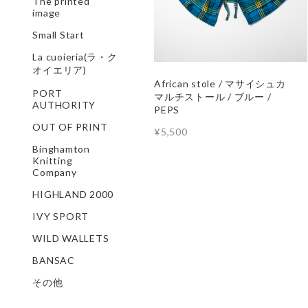
The printed
image
Small Start
La cuoieria(ラ・ク
オイエリア)
African stole / マサイシュカ
PORT
マルチストール / ブルー /
AUTHORITY
PEPS
OUT OF PRINT
¥5,500
Binghamton
Knitting
Company
HIGHLAND 2000
IVY SPORT
WILD WALLETS
BANSAC
その他