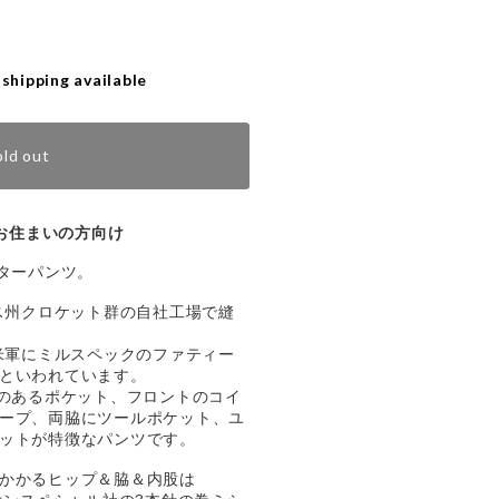
 shipping available
old out
お住まいの方向け
ンターパンツ。
サス州クロケット群の自社工場で縫
 米軍にミルスペックのファティー
といわれています。
みのあるポケット、フロントのコイ
ープ、両脇にツールポケット、ユ
ットが特徴なパンツです。
かかるヒップ＆脇＆内股は