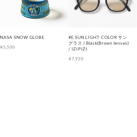
NASA SNOW GLOBE
#E SUN LIGHT COLOR サン
グラス / Black(Brown lenses)
¥5,500
/ IZIPIZI
¥7,920