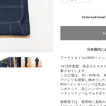
International
S
日本国内に
ワークスタイルの80Sペイ
1972年創業、現在もテキ
製されています。
この工場は、70－80年代
グパンツを縫製し納めていた
80Sペインターパンツは丸
ンポケット、左にハンマール
ーティリティーなマルチポケ
縫製面では、着用時に負荷の