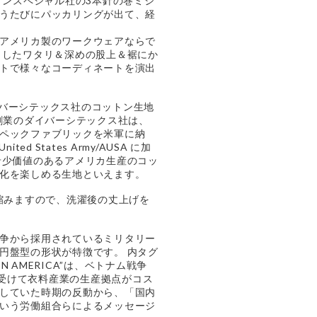
のユニオンスペシャル社の3本針の巻ミシ
うたびにパッカリングが出て、経
アメリカ製のワークウェアならで
りしたワタリ＆深めの股上＆裾にか
トで様々なコーディネートを演出
nc/ダイバーシテックス社のコットン生地
年創業のダイバーシテックス社は、
ペックファブリックを米軍に納
United States Army/AUSA に加
希少価値のあるアメリカ生産のコッ
化を楽しめる生地といえます。
の縮みますので、洗濯後の丈上げを
争から採用されているミリタリー
円盤型の形状が特徴です。 内タグ
E IN AMERICA”は、ベトナム戦争
りを受けて衣料産業の生産拠点がコス
していた時期の反動から、「国内
いう労働組合らによるメッセージ