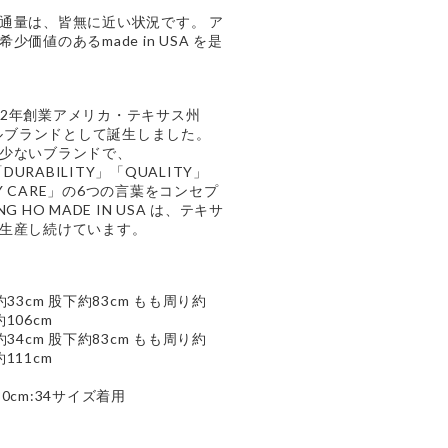
通量は、皆無に近い状況です。 ア
価値のあるmade in USA を是
972年創業アメリカ・テキサス州
 でアパレルブランドとして誕生しました。
少ないブランドで、
DURABILITY」「QUALITY」
SY CARE」の6つの言葉をコンセプ
HO MADE IN USA は、テキサ
生産し続けています。
上約33cm 股下約83cm もも周り約
106cm
上約34cm 股下約83cm もも周り約
111cm
cm:34サイズ着用