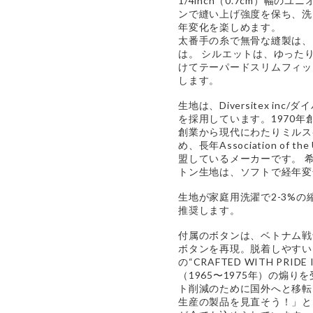
1/4inch（0.7cm）幅
ンで縫い上げ強度を保ち、洗
年変化を楽しめます。
太番手の糸で無骨な縫製は、
は。 シルエットは、ゆった
けてテーパードスリムフィッ
します。
生地は、Diversitex i
を採用しています。1970
創業から現代にわたりミルス
め、長年Association of the 
盟しているメーカーです。 
トン生地は、ソフトで経年変
生地が家庭用洗濯で2-3%
推奨します。
付属のボタンは、ベトナム戦
ボタンを再現。脱着しやすい
の“CRAFTED WITH PRID
（1965〜1975年）の煽
ト削減のために国外へと移転
生産の製品を見直そう！」と