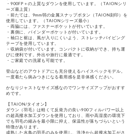
・900FP＋の上質なダウンを使用しています。（TAIONシリ
ーズ最上質）
・前たては、9mm弱の金属スナップボタン（TAION刻印）を
使用しています。（TAIONシリーズ最小）
・両脇には、ファスナーポケットが付いています。
・裏側に、バインダーポケットが付いています。
・袖口と裾は、風が入りにくいよう、ストレッチパイピング
テープを使用しています。
・収納袋が付いています。コンパクトに収納ができ、持ち運
びに便利です。外出や旅行に最適です。
・ご家庭での洗濯も可能です。
登山などのアウトドアにも充分使えるハイスペックモデル。
一度着たら病みつきになる着用感を是非体感ください。
かなりジャストなサイズ感なのでワンサイズアップがおすす
めです。
【TAION/タイオン】
ダウン（羽毛）は軽くて反発力の良い900フィルパワー以上
の超高撥水加工ダウンを使用しており、雨や高湿度の環境下
でも羽毛の縮みを最小限に抑え、保温性が落ちづらいという
特徴があります。
成熟した水鳥の羽毛のみを使用し、洗浄から超撥水加工がさ