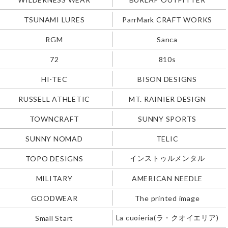
TSUNAMI LURES
ParrMark CRAFT WORKS
RGM
Sanca
72
810s
HI-TEC
BISON DESIGNS
RUSSELL ATHLETIC
MT. RAINIER DESIGN
TOWNCRAFT
SUNNY SPORTS
SUNNY NOMAD
TELIC
インストゥルメンタル
TOPO DESIGNS
MILITARY
AMERICAN NEEDLE
GOODWEAR
The printed image
La cuoieria(ラ・クオイエリア)
Small Start