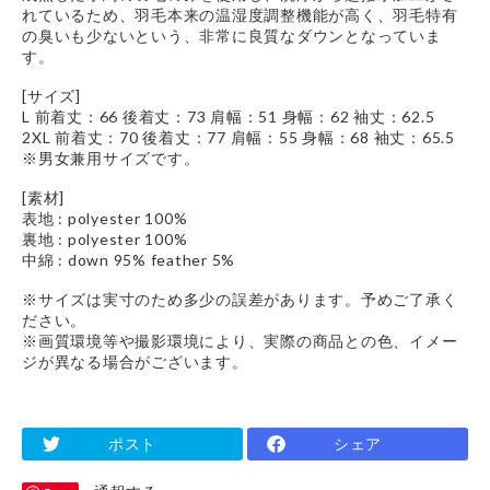
れているため、羽毛本来の温湿度調整機能が高く、羽毛特有
の臭いも少ないという、非常に良質なダウンとなっていま
す。
[サイズ]
L 前着丈：66 後着丈：73 肩幅：51 身幅：62 袖丈：62.5
2XL 前着丈：70 後着丈：77 肩幅：55 身幅：68 袖丈：65.5
※男女兼用サイズです。
[素材]
表地 : polyester 100%
裏地 : polyester 100%
中綿 : down 95% feather 5%
※サイズは実寸のため多少の誤差があります。予めご了承く
ださい。
※画質環境等や撮影環境により、実際の商品との色、イメー
ジが異なる場合がございます。
ポスト
シェア