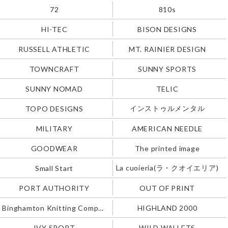
72
810s
HI-TEC
BISON DESIGNS
RUSSELL ATHLETIC
MT. RAINIER DESIGN
TOWNCRAFT
SUNNY SPORTS
SUNNY NOMAD
TELIC
インストゥルメンタル
TOPO DESIGNS
MILITARY
AMERICAN NEEDLE
GOODWEAR
The printed image
La cuoieria(ラ・クオイエリア)
Small Start
PORT AUTHORITY
OUT OF PRINT
Binghamton Knitting Company
HIGHLAND 2000
IVY SPORT
WILD WALLETS