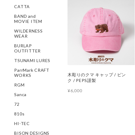
CATTA
BAND and
MOVIE ITEM
WILDERNESS
WEAR
BURLAP
OUTFITTER
TSUNAMI LURES
ParrMark CRAFT
木彫りのクマ キャップ / ピン
WORKS
ク / PEPS謹製
RGM
¥6,000
Sanca
72
810s
HI-TEC
BISON DESIGNS