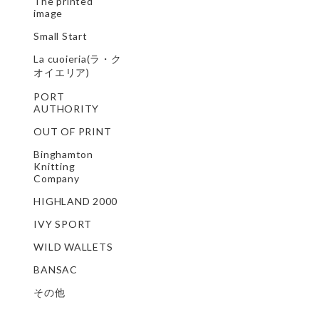
The printed
image
Small Start
La cuoieria(ラ・ク
オイエリア)
PORT
AUTHORITY
OUT OF PRINT
Binghamton
Knitting
Company
HIGHLAND 2000
IVY SPORT
WILD WALLETS
BANSAC
その他