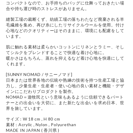
コンパクトなので、お手持ちのバッグに仕舞っておきたい場
合や持ち運び時のストレスがありません。
縫製工場の裁断くず、紡績工場の落ちわたなど廃棄される羊
毛繊維を集め、再び糸にしたリサイクルウールを使用。付け
心地などのクオリティーはそのままに、環境にも配慮をして
います。
肌に触れる素材は柔らかいコットンにリネンとラミー、そし
てシルクをブレンドすることで快適な着け心地に。
暖かさはもちろん、蒸れを抑えるなど着け心地を快適にして
くれます。
[SUNNY NOMAD / サニーノマド]
日本または世界各地の伝統や熟練の技術を持つ生産工場と協
力し、少量生産・生産者・使い心地の良い素材と機能・デザ
インにこだわりプロダクトを製作。
NOMAD＝遊牧民という意味もあるように信頼できるパート
ナーとの出会いを大切に、また新たな出会いを求め日本、世
界を旅しています。
サイズ : W 18 cm , H 80 cm
素材 : Acrylic , Nylon , Polyurethan
MADE IN JAPAN ( 香川県 )