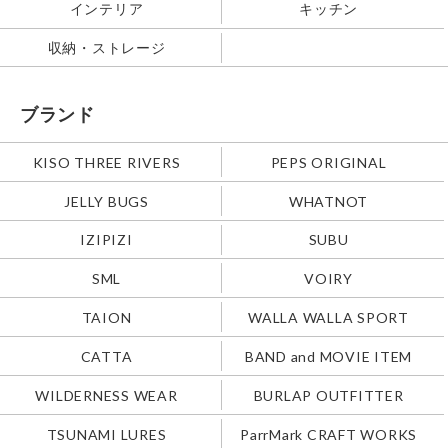
インテリア
キッチン
収納・ストレージ
ブランド
KISO THREE RIVERS
PEPS ORIGINAL
JELLY BUGS
WHATNOT
IZIPIZI
SUBU
SML
VOIRY
TAION
WALLA WALLA SPORT
CATTA
BAND and MOVIE ITEM
WILDERNESS WEAR
BURLAP OUTFITTER
TSUNAMI LURES
ParrMark CRAFT WORKS