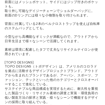
前面にはメッシュポケット。サイドにはジップ付きのポケッ
トも。
取り外し可能なデイジーチェーンでショルダーバッグに。
前面のDリングには様々な小物類を取り付けられます。
背面に付属している2本のベルクロストラップを使えば自転車
のステムバッグとしても。
小型ながら高機能なギミックが満載なので、アウトドアから
日常生活まで様々なシーンで活躍してくれます。
素材は環境に配慮したタフで丈夫なリサイクルナイロンが使
用されています。
[TOPO DESIGNS]
TOPO DESIGNS（トポデザイン）は、アメリカのコロラド
を拠点に活動するデザインプロジェクトブランド。アウトド
アから生まれたブランドであるが、アーバン、スポーツ、フ
ァッション、テックといった他のカテゴリーとクロスオーバ
ーすることで進化している。
サステイナブルな商品構成を実現するために、耐久性を重視
した製品づくり・リサイクル素材の調査と実装・環境負荷の
低い製造方法の探求と実践・様々なシーンで機能するデザイ
ンの採用に取り組んでいる。