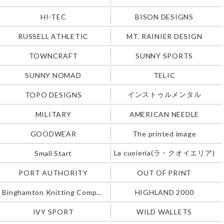
HI-TEC
BISON DESIGNS
RUSSELL ATHLETIC
MT. RAINIER DESIGN
TOWNCRAFT
SUNNY SPORTS
SUNNY NOMAD
TELIC
インストゥルメンタル
TOPO DESIGNS
MILITARY
AMERICAN NEEDLE
GOODWEAR
The printed image
La cuoieria(ラ・クオイエリア)
Small Start
PORT AUTHORITY
OUT OF PRINT
Binghamton Knitting Company
HIGHLAND 2000
IVY SPORT
WILD WALLETS