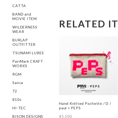
CATTA
BAND and
MOVIE ITEM
RELATED I
WILDERNESS
WEAR
BURLAP
OUTFITTER
TSUNAMI LURES
ParrMark CRAFT
WORKS
RGM
Sanca
72
810s
Hand Knitted Pochette / D /
HI-TEC
paul × PEPS
BISON DESIGNS
¥5,500