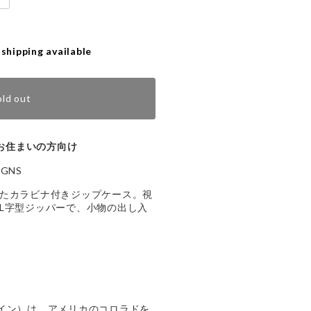
 shipping available
old out
お住まいの方向け
IGNS
たカラビナ付きジップケース。視
L字型ジッパーで、小物の出し入
デザイン）は、アメリカのコロラドを