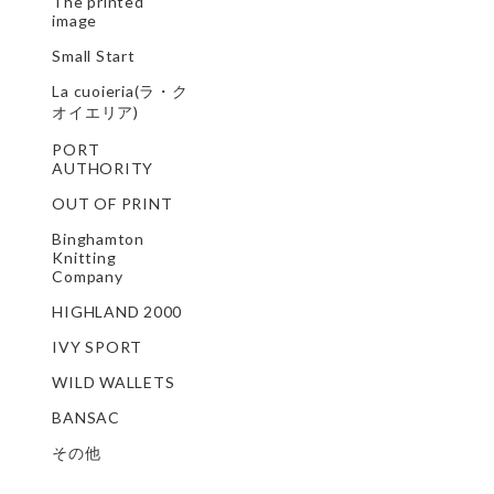
The printed
image
Small Start
La cuoieria(ラ・ク
オイエリア)
PORT
AUTHORITY
OUT OF PRINT
Binghamton
Knitting
Company
HIGHLAND 2000
IVY SPORT
WILD WALLETS
BANSAC
その他