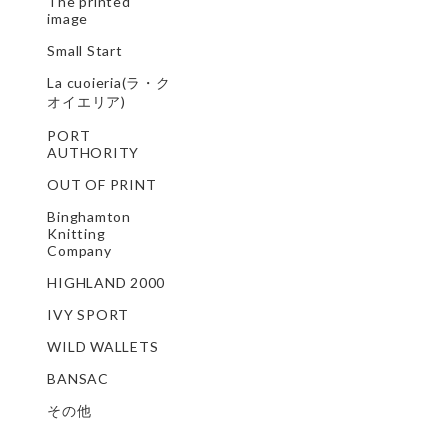
The printed
image
Small Start
La cuoieria(ラ・ク
オイエリア)
PORT
AUTHORITY
OUT OF PRINT
Binghamton
Knitting
Company
HIGHLAND 2000
IVY SPORT
WILD WALLETS
BANSAC
その他