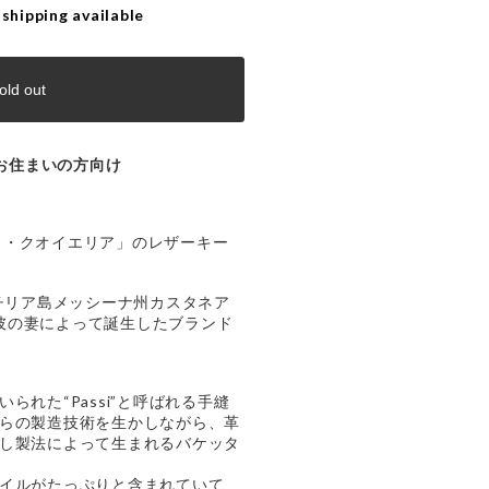
 shipping available
old out
お住まいの方向け
a / ラ・クオイエリア」のレザーキー
シチリア島メッシーナ州カスタネア
eriと彼の妻によって誕生したブランド
られた“Passi”と呼ばれる手縫
らの製造技術を生かしながら、革
し製法によって生まれるバケッタ
イルがたっぷりと含まれていて、