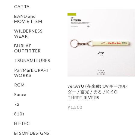
CATTA
BAND and
MOVIE ITEM
WILDERNESS
WEAR
BURLAP
OUTFITTER
TSUNAMI LURES
ParrMark CRAFT
WORKS
RGM
ver.AYU (在来種) UVキーホル
ダー / 蓄光 / 光る / KISO
Sanca
THREE RIVERS
72
¥1,500
810s
HI-TEC
BISON DESIGNS