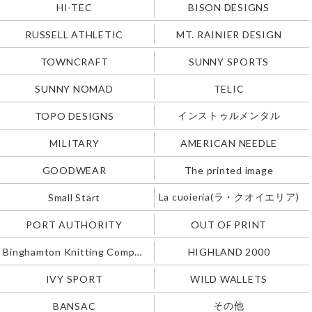
HI-TEC
BISON DESIGNS
RUSSELL ATHLETIC
MT. RAINIER DESIGN
TOWNCRAFT
SUNNY SPORTS
SUNNY NOMAD
TELIC
インストゥルメンタル
TOPO DESIGNS
MILITARY
AMERICAN NEEDLE
GOODWEAR
The printed image
La cuoieria(ラ・クオイエリア)
Small Start
PORT AUTHORITY
OUT OF PRINT
Binghamton Knitting Company
HIGHLAND 2000
IVY SPORT
WILD WALLETS
その他
BANSAC