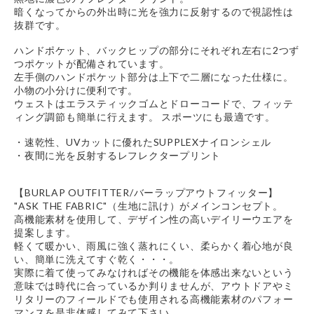
暗くなってからの外出時に光を強力に反射するので視認性は
抜群です。
ハンドポケット、バックヒップの部分にそれぞれ左右に2つず
つポケットが配備されています。
左手側のハンドポケット部分は上下で二層になった仕様に。
小物の小分けに便利です。
ウェストはエラスティックゴムとドローコードで、フィッテ
ィング調節も簡単に行えます。 スポーツにも最適です。
・速乾性、UVカットに優れたSUPPLEXナイロンシェル
・夜間に光を反射するレフレクタープリント
【BURLAP OUTFITTER/バーラップアウトフィッター】
"ASK THE FABRIC"（生地に訊け）がメインコンセプト。
高機能素材を使用して、デザイン性の高いデイリーウエアを
提案します。
軽くて暖かい、雨風に強く蒸れにくい、柔らかく着心地が良
い、簡単に洗えてすぐ乾く・・・。
実際に着て使ってみなければその機能を体感出来ないという
意味では時代に合っているか判りませんが、アウトドアやミ
リタリーのフィールドでも使用される高機能素材のパフォー
マンスを是非体感してみて下さい。