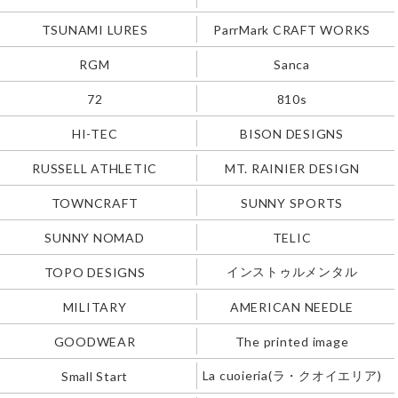
TSUNAMI LURES
ParrMark CRAFT WORKS
RGM
Sanca
72
810s
HI-TEC
BISON DESIGNS
RUSSELL ATHLETIC
MT. RAINIER DESIGN
TOWNCRAFT
SUNNY SPORTS
SUNNY NOMAD
TELIC
インストゥルメンタル
TOPO DESIGNS
MILITARY
AMERICAN NEEDLE
GOODWEAR
The printed image
La cuoieria(ラ・クオイエリア)
Small Start