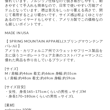
優れています。フルジップ仕様なので脱ぎ着がしやすく、動
きやすくて手入れも簡単なので、日常で使いやすい万能アイ
テムとなっています。襟は首元をしっかり覆える高さで、閉
じて着用するとより暖かいです。サイズ感は程よくゆとりが
あるのでレイヤードもしやすく、アメリカ製でこの価格なの
も嬉しいポイントです。
MADE IN USA
【 SPRING MOUNTAIN APPAREL(スプリングマウンテンア
パレル) 】
アメリカ・カリフォルニア州でスウェットやフリース製品を
主に扱うコーポレートウェア主体のコストパフォーマンスに
優れた商品を作り出しているブランドです。
[サイズ]
M / 肩幅:約46cm 着丈:約66cm 身幅:約55cm
L / 肩幅:約48cm 着丈:約69cm 身幅:約59cm
[サイズ目安]
・女性、身長165~175cmくらいの男性→サイズM
・身長170~180cmくらいの男性→サイズL
[素材]
polyester 100%