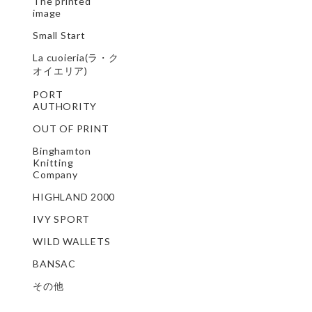
The printed
image
Small Start
La cuoieria(ラ・ク
オイエリア)
PORT
AUTHORITY
OUT OF PRINT
Binghamton
Knitting
Company
HIGHLAND 2000
IVY SPORT
WILD WALLETS
BANSAC
その他