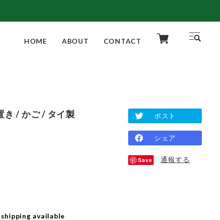
HOME
ABOUT
CONTACT
き / かご / タイ製
ポスト
シェア
通報する
Save
 shipping available