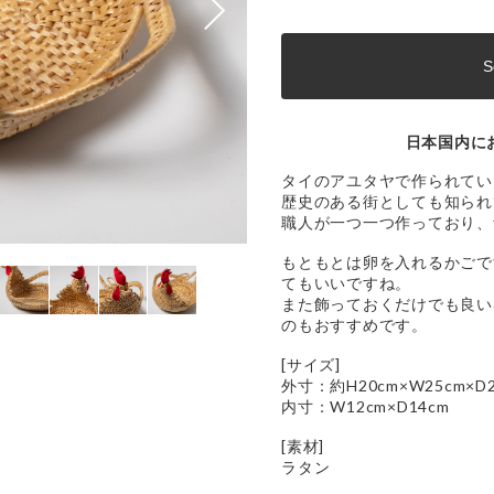
S
日本国内に
タイのアユタヤで作られてい
歴史のある街としても知られ
職人が一つ一つ作っており、
もともとは卵を入れるかごで
てもいいですね。
また飾っておくだけでも良い
のもおすすめです。
[サイズ]
外寸：約H20cm×W25cm×D2
内寸：W12cm×D14cm
[素材]
ラタン