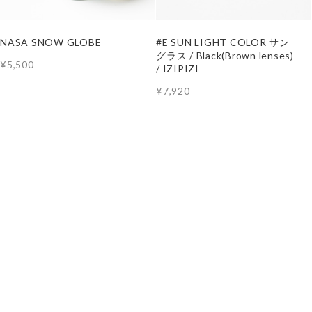
NASA SNOW GLOBE
#E SUN LIGHT COLOR サン
グラス / Black(Brown lenses)
¥5,500
/ IZIPIZI
¥7,920