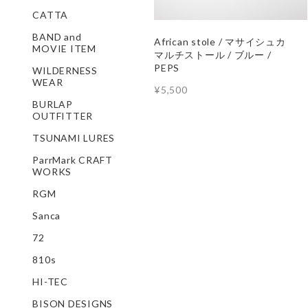
CATTA
BAND and
African stole / マサイシュカ
MOVIE ITEM
マルチストール / ブルー /
PEPS
WILDERNESS
WEAR
¥5,500
BURLAP
OUTFITTER
TSUNAMI LURES
ParrMark CRAFT
WORKS
RGM
Sanca
72
810s
HI-TEC
BISON DESIGNS