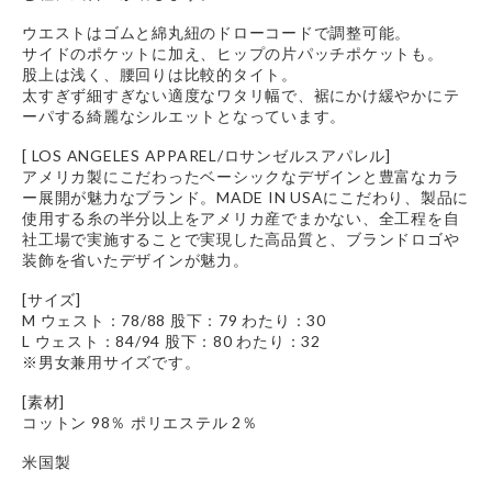
ウエストはゴムと綿丸紐のドローコードで調整可能。
サイドのポケットに加え、ヒップの片パッチポケットも。
股上は浅く、腰回りは比較的タイト。
太すぎず細すぎない適度なワタリ幅で、裾にかけ緩やかにテ
ーパする綺麗なシルエットとなっています。
[ LOS ANGELES APPAREL/ロサンゼルスアパレル]
アメリカ製にこだわったベーシックなデザインと豊富なカラ
ー展開が魅力なブランド。MADE IN USAにこだわり、製品に
使用する糸の半分以上をアメリカ産でまかない、全工程を自
社工場で実施することで実現した高品質と、ブランドロゴや
装飾を省いたデザインが魅力。
[サイズ]
M ウェスト：78/88 股下：79 わたり：30
L ウェスト：84/94 股下：80 わたり：32
※男女兼用サイズです。
[素材]
コットン 98％ ポリエステル 2％
米国製