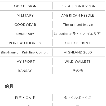
インストゥルメンタル
TOPO DESIGNS
MILITARY
AMERICAN NEEDLE
GOODWEAR
The printed image
La cuoieria(ラ・クオイエリア)
Small Start
PORT AUTHORITY
OUT OF PRINT
Binghamton Knitting Company
HIGHLAND 2000
IVY SPORT
WILD WALLETS
その他
BANSAC
釣具
釣竿・ロッド
タックルボックス