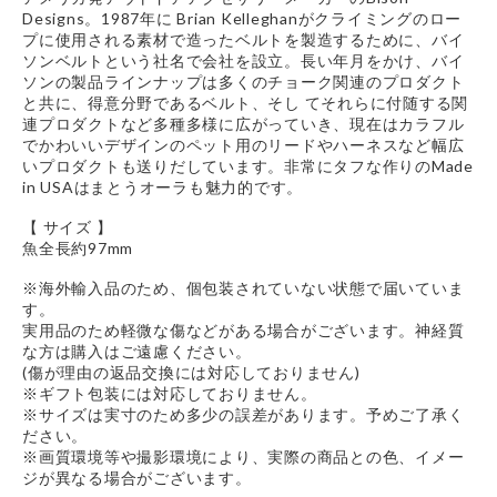
Designs。1987年に Brian Kelleghanがクライミングのロー
プに使用される素材で造ったベルトを製造するために、バイ
ソンベルトという社名で会社を設立。長い年月をかけ、バイ
ソンの製品ラインナップは多くのチョーク関連のプロダクト
と共に、得意分野であるベルト、そし てそれらに付随する関
連プロダクトなど多種多様に広がっていき、現在はカラフル
でかわいいデザインのペット用のリードやハーネスなど幅広
いプロダクトも送りだしています。非常にタフな作りのMade
in USAはまとうオーラも魅力的です。
【 サイズ 】
魚全長約97mm
※海外輸入品のため、個包装されていない状態で届いていま
す。
実用品のため軽微な傷などがある場合がございます。神経質
な方は購入はご遠慮ください。
(傷が理由の返品交換には対応しておりません)
※ギフト包装には対応しておりません。
※サイズは実寸のため多少の誤差があります。予めご了承く
ださい。
※画質環境等や撮影環境により、実際の商品との色、イメー
ジが異なる場合がございます。