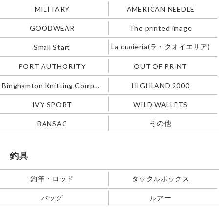
MILITARY
AMERICAN NEEDLE
GOODWEAR
The printed image
La cuoieria(ラ・クオイエリア)
Small Start
PORT AUTHORITY
OUT OF PRINT
Binghamton Knitting Company
HIGHLAND 2000
IVY SPORT
WILD WALLETS
その他
BANSAC
釣具
釣竿・ロッド
タックルボックス
バッグ
ルアー