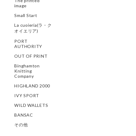
The printed
image
Small Start
La cuoieria(ラ・ク
オイエリア)
PORT
AUTHORITY
OUT OF PRINT
Binghamton
Knitting
Company
HIGHLAND 2000
IVY SPORT
WILD WALLETS
BANSAC
その他