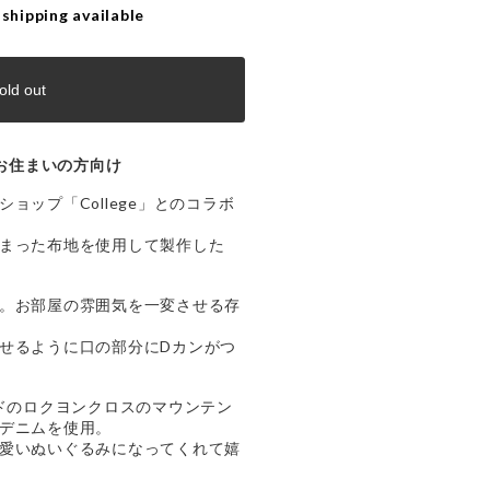
 shipping available
old out
お住まいの方向け
ョップ「College」とのコラボ
まった布地を使用して製作した
。
。お部屋の雰囲気を一変させる存
せるように口の部分にDカンがつ
ズドのロクヨンクロスのマウンテン
デニムを使用。
愛いぬいぐるみになってくれて嬉