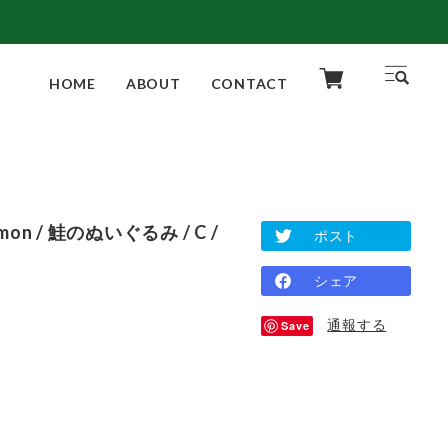
HOME
ABOUT
CONTACT
almon / 鮭のぬいぐるみ / C /
ポスト
シェア
通報する
Save