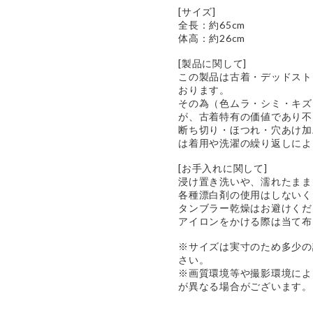
[サイズ]
全長：約65cm
体高：約26cm
[製品に関して]
この製品は古着・デッドスト
おります。
その為（色ムラ・シミ・キズ
が、古着特有の価値であり不
断ち切り・ほつれ・穴あけ加
は着用や洗濯の繰り返しによ
[お手入れに関して]
浸け置き洗いや、濡れたまま
各種漂白剤の使用はしないく
タンブラー乾燥はお避けくだ
アイロンをかける際は当て布
※サイズは実寸のため多少の
さい。
※画質環境等や撮影環境によ
が異なる場合がございます。