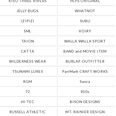
KISO THREE RIVERS
PEPS ORIGINAL
JELLY BUGS
WHATNOT
IZIPIZI
SUBU
SML
VOIRY
TAION
WALLA WALLA SPORT
CATTA
BAND and MOVIE ITEM
WILDERNESS WEAR
BURLAP OUTFITTER
TSUNAMI LURES
ParrMark CRAFT WORKS
RGM
Sanca
72
810s
HI-TEC
BISON DESIGNS
RUSSELL ATHLETIC
MT. RAINIER DESIGN