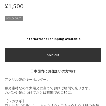
¥1,500
SOLD OUT
International shipping available
Sold out
日本国内にお住まいの方向け
アクリル製のキーホルダー。
蓄光素材なので太陽光に当てておけば暗闇で光ります。
カバンや鍵につけておけば暗闇での目印に。
【ワカサギ】
ワカサギ（公魚）は、キュウリウオ目キュウリウオ科の魚類