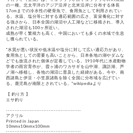
の一種。北太平洋のアジア沿岸と北米沿岸に分布する体長
17cmまでの冷水性の硬骨魚で、食用魚として利用されてい
る。水温、塩分等に対する適応範囲の広さ、富栄養化に対す
る強さから、日本全国の湖沼や人工湖などに移殖され、導入
された湖沼も100ヶ所近い。
成熟が早く繁殖力も高く、中国においても多くの水域で生息
し獲られている。
"水質が悪い状況や低水温や塩分に対して広い適応力があり、
食用魚としての需要も高いことから、日本各地の湖やダムな
どでも放流された個体が定着している。1910年代に水産動物
学者の雨宮育作が、霞ヶ浦のワカサギを山中湖、諏訪湖、芦
ノ湖へ移植し、各地の湖沼に普及した経緯がある。今や、南
西諸島と伊豆・小笠原諸島を除く全国に分布域を広げてい
る。鹿児島が南限とされている。"wikipediaより
【 釣り方 】
エサ釣り
--------------------------------------------
アクリル
Printed in Japan
10mmx10mmx100mm
--------------------------------------------