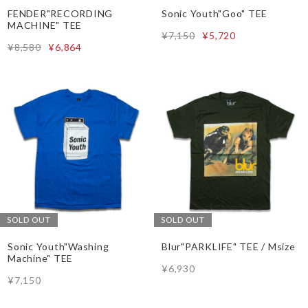
FENDER"RECORDING
Sonic Youth"Goo" TEE
MACHINE" TEE
¥7,150
¥5,720
¥8,580
¥6,864
SOLD OUT
SOLD OUT
Sonic Youth"Washing
Blur"PARKLIFE" TEE / Msize
Machine" TEE
¥6,930
¥7,150