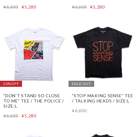
¥6,600
¥5,280
¥6,600
¥5,280
20%OFF
SOLD OUT
"DON'T STAND SO CLOSE
"STOP MAKING SENSE" TEE
TO ME" TEE / THE POLICE /
/ TALKING HEADS / SIZE:L
SIZE:L
¥6,600
¥6,600
¥5,280