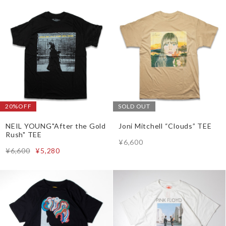
20%OFF
SOLD OUT
NEIL YOUNG"After the Gold
Joni Mitchell “Clouds” TEE
Rush" TEE
¥6,600
¥6,600
¥5,280