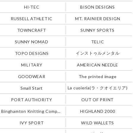
HI-TEC
BISON DESIGNS
RUSSELL ATHLETIC
MT. RAINIER DESIGN
TOWNCRAFT
SUNNY SPORTS
SUNNY NOMAD
TELIC
インストゥルメンタル
TOPO DESIGNS
MILITARY
AMERICAN NEEDLE
GOODWEAR
The printed image
La cuoieria(ラ・クオイエリア)
Small Start
PORT AUTHORITY
OUT OF PRINT
Binghamton Knitting Company
HIGHLAND 2000
IVY SPORT
WILD WALLETS