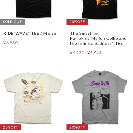
SOLD OUT
20%OFF
RIDE"WAVE" TEE / M size
The Smashing
Pumpkins"Mellon Collie and
¥6,930
the Infinite Sadness" TEE
¥6,930
¥5,544
20%OFF
20%OFF