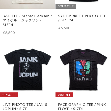
SOLD OUT
BAD TEE / Michael Jackson /
SYD BARRETT PHOTO TEE
マイケル・ジャクソン /
/ SIZE:M
SIZE:L
¥6,600
¥6,600
20%OFF
20%OFF
LIVE PHOTO TEE / JANIS
FACE GRAPHIC TEE / PINK
JOPLIN / SIZE:L
FLOYD / SIZE:L