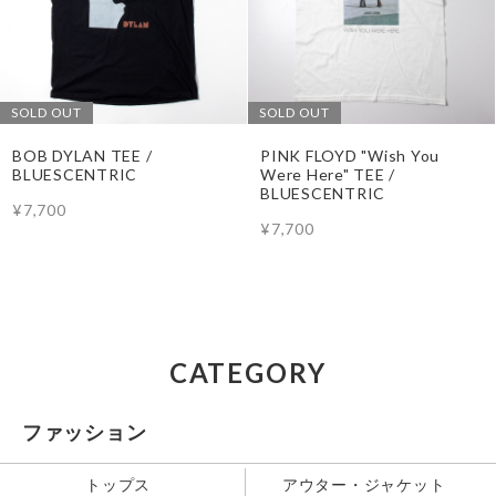
SOLD OUT
SOLD OUT
BOB DYLAN TEE /
PINK FLOYD "Wish You
BLUESCENTRIC
Were Here" TEE /
BLUESCENTRIC
¥7,700
¥7,700
CATEGORY
ファッション
トップス
アウター・ジャケット