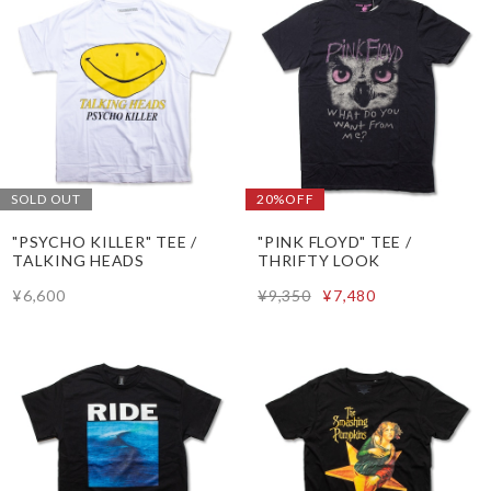
SOLD OUT
20%OFF
"PSYCHO KILLER" TEE /
"PINK FLOYD" TEE /
TALKING HEADS
THRIFTY LOOK
¥6,600
¥9,350
¥7,480