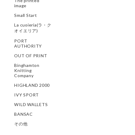
The printed
image
Small Start
La cuoieria(ラ・ク
オイエリア)
PORT
AUTHORITY
OUT OF PRINT
Binghamton
Knitting
Company
HIGHLAND 2000
IVY SPORT
WILD WALLETS
BANSAC
その他