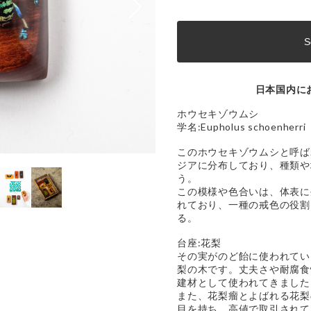
S
日本国内に
ホウセキゾウムシ
学名:Eupholus schoenherri
このホウセキゾウムシと呼ば
ジアに分布しており、種類や
う。
この模様や色合いは、体表に
れており、一種の戒色の役割
る。
台座:花梨
その実がのど飴に使われてい
梨の木です。丈夫さや耐腐食
建材として使われてきました
また、花梨瘤とよばれる花梨
目を持ち、高値で取引されて