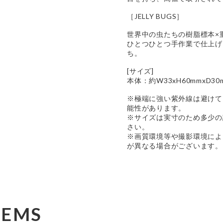
［JELLY BUGS］
世界中の虫たちの樹脂標本×
ひとつひとつ手作業で仕上げ
ち。
[サイズ]
本体：約W33xH60mmxD30
※極端に強い紫外線は避けて
能性があります。
※サイズは実寸のため多少の
さい。
※画質環境等や撮影環境によ
が異なる場合がございます。
TEMS