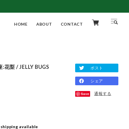
HOME
ABOUT
CONTACT
梨 / JELLY BUGS
ポスト
シェア
通報する
Save
 shipping available