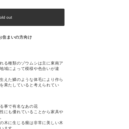
old out
お住まいの方向け
れる種類のゾウムシは主に東南ア
地域によって模様や色合いが違
生えた鱗のような体毛により作ら
を果たしていると考えられてい
る事で有名なあの花
性にも優れていることから家具や
。
の木に生じる瘤は非常に美しい木
います。