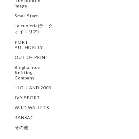
The printed
image
Small Start
La cuoieria(ラ・ク
オイエリア)
PORT
AUTHORITY
OUT OF PRINT
Binghamton
Knitting
Company
HIGHLAND 2000
IVY SPORT
WILD WALLETS
BANSAC
その他