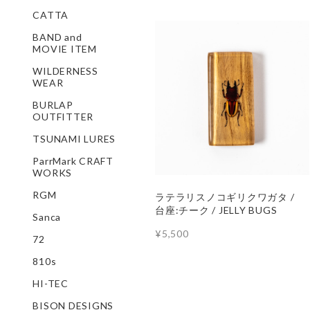
CATTA
BAND and
MOVIE ITEM
WILDERNESS
WEAR
BURLAP
OUTFITTER
TSUNAMI LURES
ParrMark CRAFT
WORKS
RGM
ラテラリスノコギリクワガタ /
台座:チーク / JELLY BUGS
Sanca
¥5,500
72
810s
HI-TEC
BISON DESIGNS