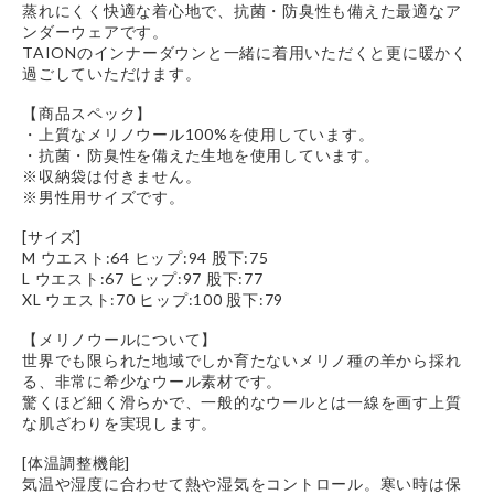
蒸れにくく快適な着心地で、抗菌・防臭性も備えた最適なア
ンダーウェアです。
TAIONのインナーダウンと一緒に着用いただくと更に暖かく
過ごしていただけます。
【商品スペック】
・上質なメリノウール100%を使用しています。
・抗菌・防臭性を備えた生地を使用しています。
※収納袋は付きません。
※男性用サイズです。
[サイズ]
M ウエスト:64 ヒップ:94 股下:75
L ウエスト:67 ヒップ:97 股下:77
XL ウエスト:70 ヒップ:100 股下:79
【メリノウールについて】
世界でも限られた地域でしか育たないメリノ種の羊から採れ
る、非常に希少なウール素材です。
驚くほど細く滑らかで、一般的なウールとは一線を画す上質
な肌ざわりを実現します。
[体温調整機能]
気温や湿度に合わせて熱や湿気をコントロール。寒い時は保