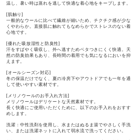
温し、暑い時は蒸れを逃して快適な着心地をキープします。
[肌触り]
一般的なウールに比べて繊維が細いため、チクチク感が少な
くやわらか。直接肌に触れてもなめらかでストレスのない着
心地です。
[優れた吸放湿性と防臭性]
汗をすばやく吸収し、外へ逃すためベタつきにくく快適。天
然の防臭効果もあり、長時間の着用でも気になるにおいを抑
えます。
[オールシーズン対応]
冬の保温だけでなく、夏の冷房下やアウトドアでも一年を通
して使いやすい素材です。
[メリノウールのお手入れ方法]
メリノウールはデリケートな天然素材です。
長く快適にご使用いただくために、以下のお手入れをおすす
めします。
洗濯：中性洗剤を使用し、水またはぬるま湯でやさしく手洗
い、または洗濯ネットに入れて弱水流で洗ってください。