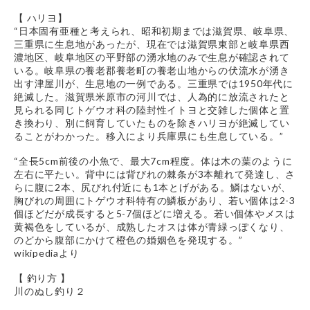
【 ハリヨ】
“日本固有亜種と考えられ、昭和初期までは滋賀県、岐阜県、
三重県に生息地があったが、現在では滋賀県東部と岐阜県西
濃地区、岐阜地区の平野部の湧水地のみで生息が確認されて
いる。岐阜県の養老郡養老町の養老山地からの伏流水が湧き
出す津屋川が、生息地の一例である。三重県では1950年代に
絶滅した。滋賀県米原市の河川では、人為的に放流されたと
見られる同じトゲウオ科の陸封性イトヨと交雑した個体と置
き換わり、別に飼育していたものを除きハリヨが絶滅してい
ることがわかった。移入により兵庫県にも生息している。”
“全長5cm前後の小魚で、最大7cm程度。体は木の葉のように
左右に平たい。背中には背びれの棘条が3本離れて発達し、さ
らに腹に2本、尻びれ付近にも1本とげがある。鱗はないが、
胸びれの周囲にトゲウオ科特有の鱗板があり、若い個体は2-3
個ほどだが成長すると5-7個ほどに増える。若い個体やメスは
黄褐色をしているが、成熟したオスは体が青緑っぽくなり、
のどから腹部にかけて橙色の婚姻色を発現する。”
wikipediaより
【 釣り方 】
川のぬし釣り２