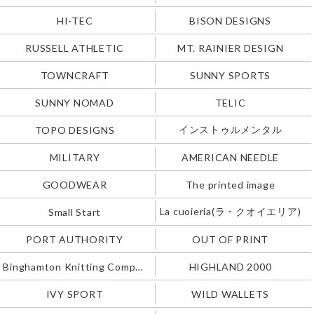
HI-TEC
BISON DESIGNS
RUSSELL ATHLETIC
MT. RAINIER DESIGN
TOWNCRAFT
SUNNY SPORTS
SUNNY NOMAD
TELIC
インストゥルメンタル
TOPO DESIGNS
MILITARY
AMERICAN NEEDLE
GOODWEAR
The printed image
La cuoieria(ラ・クオイエリア)
Small Start
PORT AUTHORITY
OUT OF PRINT
Binghamton Knitting Company
HIGHLAND 2000
IVY SPORT
WILD WALLETS