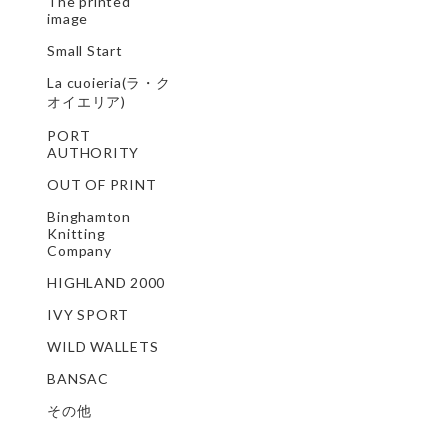
The printed
image
Small Start
La cuoieria(ラ・ク
オイエリア)
PORT
AUTHORITY
OUT OF PRINT
Binghamton
Knitting
Company
HIGHLAND 2000
IVY SPORT
WILD WALLETS
BANSAC
その他