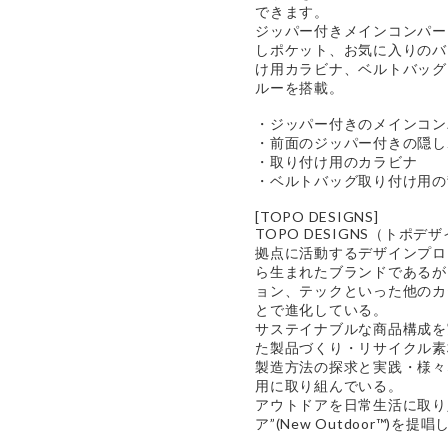
できます。
ジッパー付きメインコンパー
しポケット、お気に入りのバ
け用カラビナ、ベルトバッグ
ルーを搭載。
・ジッパー付きのメインコン
・前面のジッパー付きの隠し
・取り付け用のカラビナ
・ベルトバッグ取り付け用の
[TOPO DESIGNS]
TOPO DESIGNS（トポ
拠点に活動するデザインプロ
ら生まれたブランドであるが
ョン、テックといった他のカ
とで進化している。
サステイナブルな商品構成を
た製品づくり・リサイクル素
製造方法の探求と実践・様々
用に取り組んでいる。
アウトドアを日常生活に取り
ア”(New Outdoor™)を提