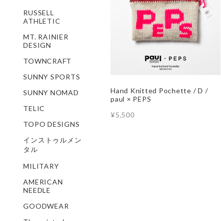
RUSSELL
ATHLETIC
MT. RAINIER
DESIGN
TOWNCRAFT
SUNNY SPORTS
Hand Knitted Pochette / D /
SUNNY NOMAD
paul × PEPS
TELIC
¥5,500
TOPO DESIGNS
インストゥルメン
タル
MILITARY
AMERICAN
NEEDLE
GOODWEAR