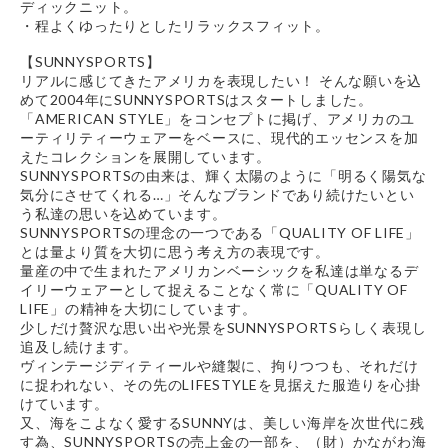
ディックニット。
・程よくゆったりとしたリラックスフィット。
【SUNNYSPORTS】
リアルに感じてきたアメリカを表現したい！ そんな願いを込
めて2004年にSUNNYSPORTSはスタートしました。
「AMERICAN STYLE」をコンセプトに掲げ、アメリカのユ
ーティリティーウェアーをベースに、現代的エッセンスを加
えたコレクションを展開しています。
SUNNYSPORTSの由来は、輝く太陽のように「明るく陽気な
気分にさせてくれる…」そんなブランドであり続けたいとい
う私達の思いを込めています。
SUNNYSPORTSの理念の一つである「QUALITY OF LIFE」
とは量より質を大切に思う考え方の表現です。
量産の中で生まれたアメリカンベーシックを私達は単なるデ
イリーウェアーとして捉えることなく常に「QUALITY OF
LIFE」の精神を大切にしています。
少しだけ贅沢な思い出や光景をSUNNYSPORTSらしく表現し
追及し続けます。
ヴィンテージディティールや縫製に、拘りつつも、それだけ
に捉われない、その先のLIFESTYLEを見据えた服造りを心掛
けています。
又、海をこよなく愛するSUNNYは、美しい海岸を次世代に残
す為、SUNNYSPORTSの売上金の一部を、（財）かながわ海