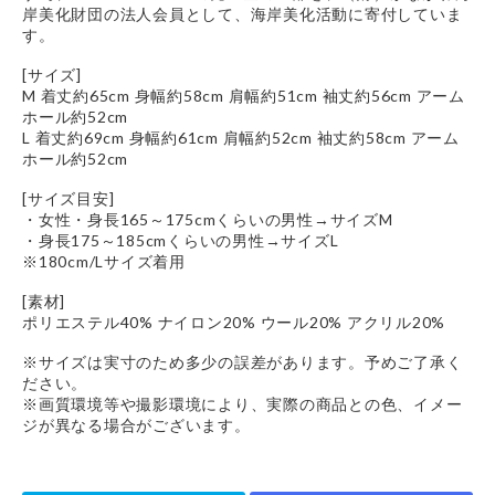
岸美化財団の法人会員として、海岸美化活動に寄付していま
す。
[サイズ]
M 着丈約65cm 身幅約58cm 肩幅約51cm 袖丈約56cm アーム
ホール約52cm
L 着丈約69cm 身幅約61cm 肩幅約52cm 袖丈約58cm アーム
ホール約52cm
[サイズ目安]
・女性・身長165～175cmくらいの男性→サイズM
・身長175～185cmくらいの男性→サイズL
※180cm/Lサイズ着用
[素材]
ポリエステル40% ナイロン20% ウール20% アクリル20%
※サイズは実寸のため多少の誤差があります。予めご了承く
ださい。
※画質環境等や撮影環境により、実際の商品との色、イメー
ジが異なる場合がございます。