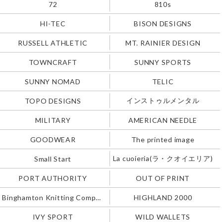
72
810s
HI-TEC
BISON DESIGNS
RUSSELL ATHLETIC
MT. RAINIER DESIGN
TOWNCRAFT
SUNNY SPORTS
SUNNY NOMAD
TELIC
インストゥルメンタル
TOPO DESIGNS
MILITARY
AMERICAN NEEDLE
GOODWEAR
The printed image
La cuoieria(ラ・クオイエリア)
Small Start
PORT AUTHORITY
OUT OF PRINT
Binghamton Knitting Company
HIGHLAND 2000
IVY SPORT
WILD WALLETS