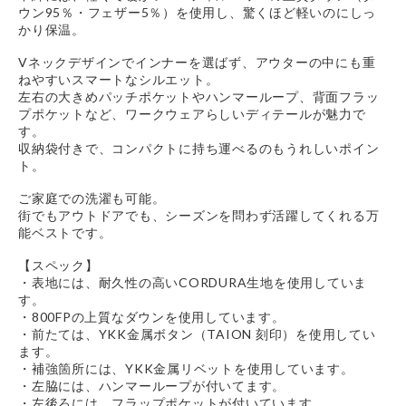
ウン95％・フェザー5％）を使用し、驚くほど軽いのにしっ
かり保温。
Vネックデザインでインナーを選ばず、アウターの中にも重
ねやすいスマートなシルエット。
左右の大きめパッチポケットやハンマーループ、背面フラッ
プポケットなど、ワークウェアらしいディテールが魅力で
す。
収納袋付きで、コンパクトに持ち運べるのもうれしいポイン
ト。
ご家庭での洗濯も可能。
街でもアウトドアでも、シーズンを問わず活躍してくれる万
能ベストです。
【スペック】
・表地には、耐久性の高いCORDURA生地を使用していま
す。
・800FPの上質なダウンを使用しています。
・前たては、YKK金属ボタン（TAION 刻印）を使用してい
ます。
・補強箇所には、YKK金属リベットを使用しています。
・左脇には、ハンマーループが付いてます。
・左後ろには、フラップポケットが付いています。