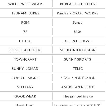
WILDERNESS WEAR
BURLAP OUTFITTER
TSUNAMI LURES
ParrMark CRAFT WORKS
RGM
Sanca
72
810s
HI-TEC
BISON DESIGNS
RUSSELL ATHLETIC
MT. RAINIER DESIGN
TOWNCRAFT
SUNNY SPORTS
SUNNY NOMAD
TELIC
インストゥルメンタル
TOPO DESIGNS
MILITARY
AMERICAN NEEDLE
GOODWEAR
The printed image
La cuoieria(ラ・クオイエリア)
Small Start