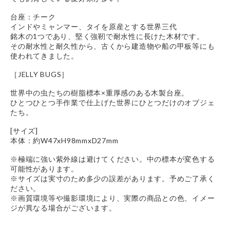
台座：チーク
インドやミャンマー、タイを原産とする世界三代
銘木の1つであり、堅く強靭で耐水性に長けた木材です。
その耐水性と耐久性から、古くから建造物や船の甲板等にも
使われてきました。
［JELLY BUGS］
世界中の虫たちの樹脂標本×重厚感のある木製台座。
ひとつひとつ手作業で仕上げた世界にひとつだけのオブジェ
たち。
[サイズ]
本体：約W47xH98mmxD27mm
※極端に強い紫外線は避けてください。中の標本が変色する
可能性があります。
※サイズは実寸のため多少の誤差があります。予めご了承く
ださい。
※画質環境等や撮影環境により、実際の商品との色、イメー
ジが異なる場合がございます。