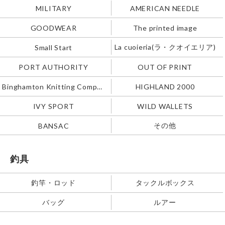
MILITARY
AMERICAN NEEDLE
GOODWEAR
The printed image
La cuoieria(ラ・クオイエリア)
Small Start
PORT AUTHORITY
OUT OF PRINT
Binghamton Knitting Company
HIGHLAND 2000
IVY SPORT
WILD WALLETS
その他
BANSAC
釣具
釣竿・ロッド
タックルボックス
バッグ
ルアー