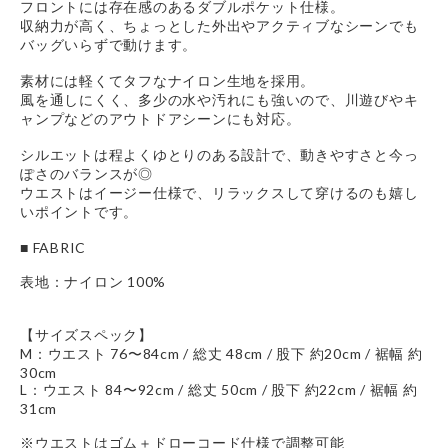
フロントには存在感のあるダブルポケット仕様。
収納力が高く、ちょっとした外出やアクティブなシーンでも
バッグいらずで動けます。
素材には軽くてタフなナイロン生地を採用。
風を通しにくく、多少の水や汚れにも強いので、川遊びやキ
ャンプなどのアウトドアシーンにも対応。
シルエットは程よくゆとりのある設計で、動きやすさと今っ
ぽさのバランスが◎
ウエストはイージー仕様で、リラックスして穿けるのも嬉し
いポイントです。
■ FABRIC
表地：ナイロン 100%
【サイズスペック】
M：ウエスト 76〜84cm / 総丈 48cm / 股下 約20cm / 裾幅 約
30cm
L：ウエスト 84〜92cm / 総丈 50cm / 股下 約22cm / 裾幅 約
31cm
※ウエストはゴム＋ドローコード仕様で調整可能