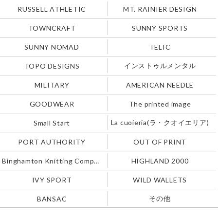
RUSSELL ATHLETIC
MT. RAINIER DESIGN
TOWNCRAFT
SUNNY SPORTS
SUNNY NOMAD
TELIC
インストゥルメンタル
TOPO DESIGNS
MILITARY
AMERICAN NEEDLE
GOODWEAR
The printed image
La cuoieria(ラ・クオイエリア)
Small Start
PORT AUTHORITY
OUT OF PRINT
Binghamton Knitting Company
HIGHLAND 2000
IVY SPORT
WILD WALLETS
その他
BANSAC