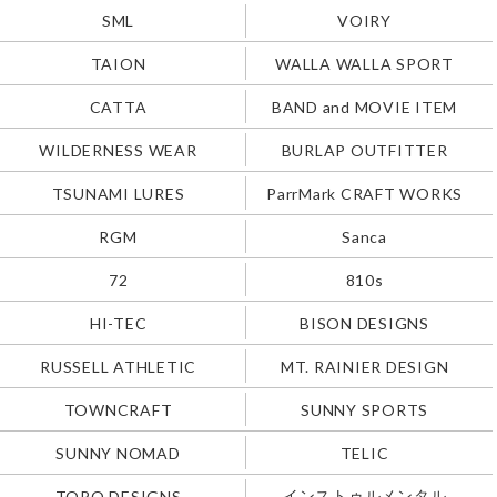
SML
VOIRY
TAION
WALLA WALLA SPORT
CATTA
BAND and MOVIE ITEM
WILDERNESS WEAR
BURLAP OUTFITTER
TSUNAMI LURES
ParrMark CRAFT WORKS
RGM
Sanca
72
810s
HI-TEC
BISON DESIGNS
RUSSELL ATHLETIC
MT. RAINIER DESIGN
TOWNCRAFT
SUNNY SPORTS
SUNNY NOMAD
TELIC
インストゥルメンタル
TOPO DESIGNS