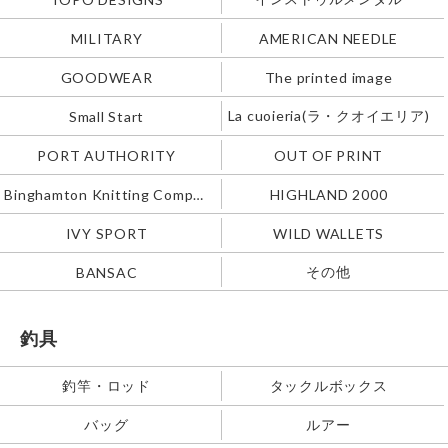
MILITARY
AMERICAN NEEDLE
GOODWEAR
The printed image
La cuoieria(ラ・クオイエリア)
Small Start
PORT AUTHORITY
OUT OF PRINT
Binghamton Knitting Company
HIGHLAND 2000
IVY SPORT
WILD WALLETS
その他
BANSAC
釣具
釣竿・ロッド
タックルボックス
バッグ
ルアー